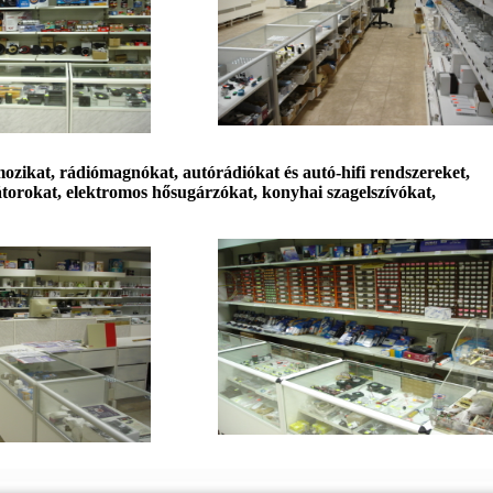
ozikat, rádiómagnókat, autórádiókat és autó-hifi rendszereket,
látorokat, elektromos hősugárzókat
,
konyhai szagelszívókat,