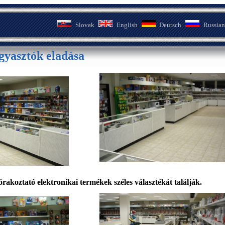
Slovak
English
Deutsch
Russian
gyasztók eladása
zórakoztató elektronikai termékek széles
választékát találják.