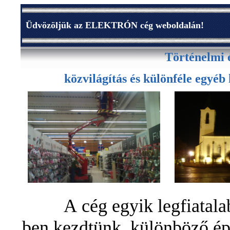
Üdvözöljük az ELEKTRÓN cég weboldalán!
Történelmi é
közvilágítás és különféle egyéb k
A cég egyik legfiatal
ben kezdtünk, különböző épü