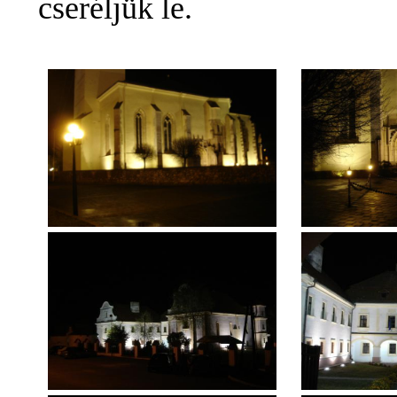
cseréljük le.