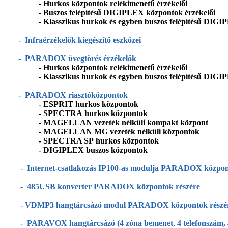
-
Hurkos központok relékimenetű érzékelői
- B
uszos felépítésű DIGIPLEX központok érzékelői
-
Klasszikus hurkok és egyben buszos felépítésű DIGI
-
Infraérzékelők kiegészítő eszközei
-
PARADOX üvegtörés érzékelők
-
Hurkos központok relékimenetű érzékelői
-
Klasszikus hurkok és egyben buszos felépítésű DIGI
-
PARADOX riasztóközpontok
-
ESPRIT hurkos központok
-
SPECTRA
hurkos központok
-
MAGELLAN vezeték nélküli kompakt központ
-
MAGELLAN MG
vezeték nélküli központok
-
SPECTRA SP
hurkos központok
-
DIGIPLEX buszos központok
-
Internet-csatlakozás IP100-as modulja PARADOX
közpon
-
485USB konverter PARADOX központok részére
-
VDMP3
hangtárcsázó modul
PARADOX központok részé
-
PARAVOX
hangtárcsázó (4 zóna bemenet
,
4 telefonszám,