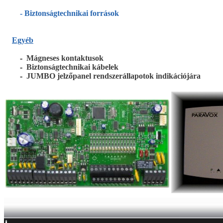
-
Biztonságtechnikai források
Egyéb
-
Mágneses kontaktusok
-
Biztonságtechnikai kábelek
-
JUMBO jelzőpanel rendszerállapotok indikációjára