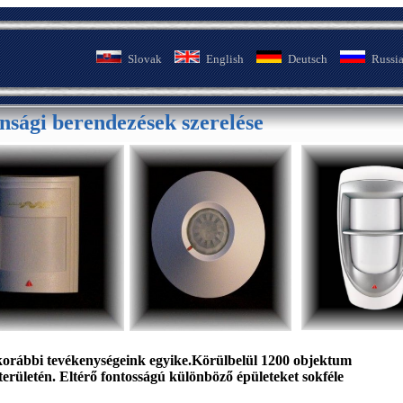
Slovak
English
Deutsch
Russi
nsági berendezések szerelése
korábbi tevékenységeink egyike.
Körülbelül 1200 objektum
erületén.
Eltérő fontosságú különböző épületeket sokféle