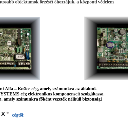
tosabb objektumok őrzését őhozzájuk, a központi védelem
nt Alfa – Košice cég, amely számunkra az általunk
EMS cég elektronikus komponenseit szolgáltassa.
na, amely számunkra főként vezeték nélküli biztonsági
cégtől
: