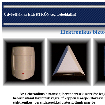
Üdvözöljük az ELEKTRÓN cég weboldalán!
Elektronikus bizto
Az
elektronikus biztonsági berendezések szerelése
leg
bebiztosítását hajtottuk végre, főképpen Közép-Szlovákia t
elektronikus berendezésekkel
biztosítottunk már be.