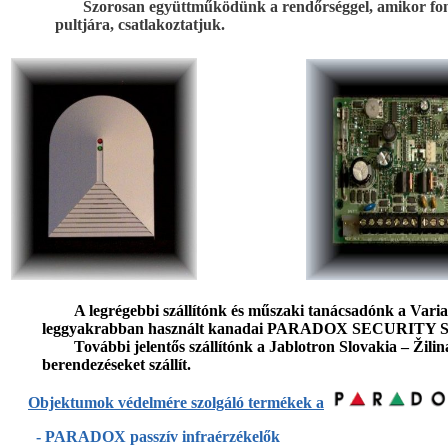
Szorosan együttműködünk a rendőrséggel, amikor fon
pultjára, csatlakoztatjuk.
A legrégebbi szállítónk és műszaki tanácsadónk a Varia
leggyakrabban használt kanadai PARADOX SECURITY SYST
További jelentős szállítónk a Jablotron Slovakia – Žili
berendezéseket szállít.
Objektumok védelmére szolgáló termékek a
-
PARADOX passzív infraérzékelők